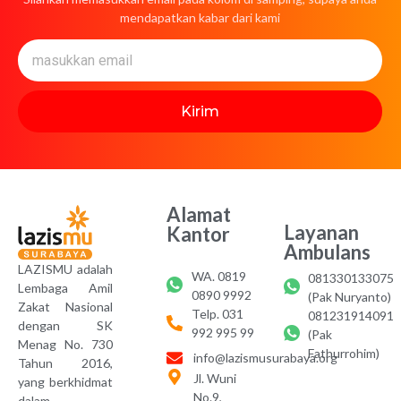
mendapatkan kabar dari kami
Kirim
Alamat
Layanan
Kantor
Ambulans
LAZISMU adalah
WA. 0819
081330133075
Lembaga Amil
0890 9992
(Pak Nuryanto)
Zakat Nasional
Telp. 031
081231914091
dengan SK
992 995 99
(Pak
Menag No. 730
Fathurrohim)
info@lazismusurabaya.org
Tahun 2016,
Jl. Wuni
yang berkhidmat
No.9,
dalam