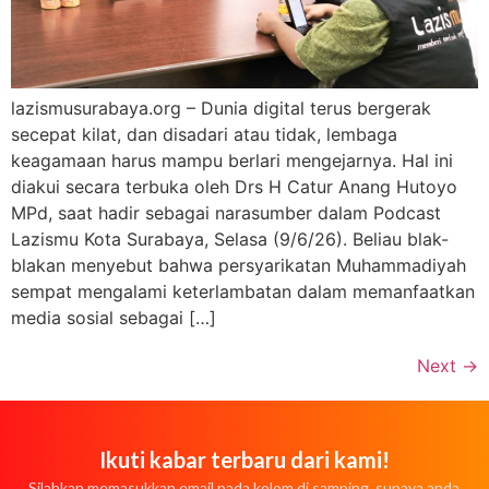
lazismusurabaya.org – Dunia digital terus bergerak
secepat kilat, dan disadari atau tidak, lembaga
keagamaan harus mampu berlari mengejarnya. Hal ini
diakui secara terbuka oleh Drs H Catur Anang Hutoyo
MPd, saat hadir sebagai narasumber dalam Podcast
Lazismu Kota Surabaya, Selasa (9/6/26). Beliau blak-
blakan menyebut bahwa persyarikatan Muhammadiyah
sempat mengalami keterlambatan dalam memanfaatkan
media sosial sebagai […]
Next
→
Ikuti kabar terbaru dari kami!
Silahkan memasukkan email pada kolom di samping, supaya anda