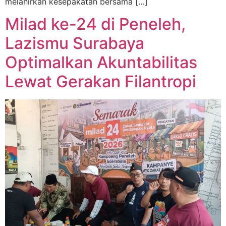
melahirkan kesepakatan bersama […]
Milad ke-24 di Peneleh,
Lazismu Surabaya
Optimalkan Akuntabilitas
Lewat Gerakan Filantropi