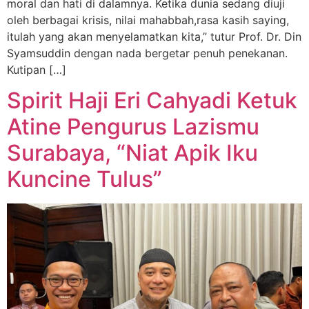
moral dan hati di dalamnya. Ketika dunia sedang diuji
oleh berbagai krisis, nilai mahabbah,rasa kasih saying,
itulah yang akan menyelamatkan kita,” tutur Prof. Dr. Din
Syamsuddin dengan nada bergetar penuh penekanan.
Kutipan […]
Spirit Haji Eri Cahyadi Ketuk
Atine Pengurus Lazismu
Surabaya, “Niat Apik Iku
Kuncine Tulus”