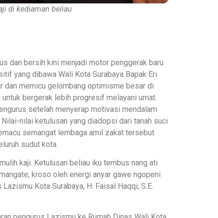
ji di kediaman beliau
us dan bersih kini menjadi motor penggerak baru
ositif yang dibawa Wali Kota Surabaya Bapak Eri
lar dan memicu gelombang optimisme besar di
untuk bergerak lebih progresif melayani umat.
n pengurus setelah menyerap motivasi mendalam
lai-nilai ketulusan yang diadopsi dari tanah suci
 memacu semangat lembaga amil zakat tersebut
luruh sudut kota.
lih kaji. Ketulusan beliau iku tembus nang ati.
mangate, kroso oleh energi anyar gawe ngopeni
 Lazismu Kota Surabaya, H. Faisal Haqqi, S.E.
jajaran pengurus Lazismu ke Rumah Dinas Wali Kota