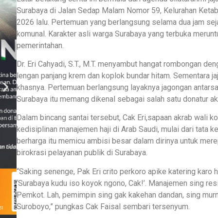
Surabaya di Jalan Sedap Malam Nomor 59, Kelurahan Ketab
2026 lalu. Pertemuan yang berlangsung selama dua jam sejak
komunal. Karakter asli warga Surabaya yang terbuka merunt
pemerintahan.
Dr. Eri Cahyadi, S.T., M.T. menyambut hangat rombongan de
lengan panjang krem dan koplok bundar hitam. Sementara ja
khasnya. Pertemuan berlangsung layaknya jagongan antarsa
Surabaya itu memang dikenal sebagai salah satu donatur akt
Dalam bincang santai tersebut, Cak Eri,sapaan akrab wali
kedisiplinan manajemen haji di Arab Saudi, mulai dari tata
berharga itu memicu ambisi besar dalam dirinya untuk mere
birokrasi pelayanan publik di Surabaya.
“Saking senenge, Pak Eri crito perkoro apike katering karo 
‘Surabaya kudu iso koyok ngono, Cak!’. Manajemen sing resik
Pemkot. Lah, pemimpin sing gak kakehan dandan, sing murni
Suroboyo,” pungkas Cak Faisal sembari tersenyum.