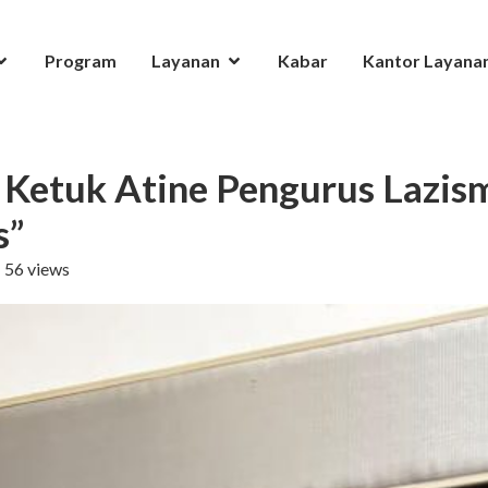
Program
Layanan
Kabar
Kantor Layana
di Ketuk Atine Pengurus Lazis
s”
56 views