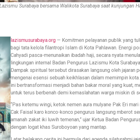
 Lazismu Surabaya bersama Walikota Surabaya saat kunjungan Ha
lazismusurabaya.org
— Komitmen pelayanan publik yang tul
bagi tata kelola filantropi Islam di Kota Pahlawan. Energi p
Cahyadi pasca-menunaikan ibadah haji, secara nyata menu
lingkungan internal Badan Pengurus Lazismu Kota Surabaya 
Dampak spiritual tersebut dirasakan langsung oleh jajara
mengenai esensi sebuah keikhlasan dalam memimpin kota. Ni
ini bertransformasi menjadi bahan bakar moral yang kuat,
untuk terus berbenah demi kemaslahatan warga miskin di se
“Pas ketemu wingi, ketok nemen aura mulyane Pak Eri mari mu
Cak Faisal karo konco-konco pengurus langsung mberot se
amanah zakat iki luwih temenan,” ujar Ketua Badan Pengurus
dengan logat khas Suroboyoan yang mantap.
Latar belakang cerita ini bermula dari agenda silaturahmi 