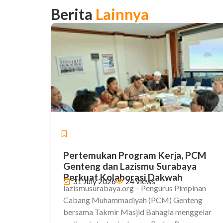
Berita
Lainnya
Berita
Pertemukan Program Kerja, PCM
Genteng dan Lazismu Surabaya
Perkuat Kolaborasi Dakwah
31 July 2026
24 views
lazismusurabaya.org – Pengurus Pimpinan
Cabang Muhammadiyah (PCM) Genteng
bersama Takmir Masjid Bahagia menggelar