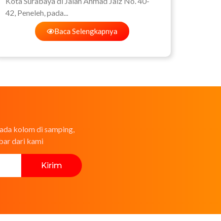
Kota Surabaya di Jalan Ahmad Jaiz No. 40-
42, Peneleh, pada...
Baca Selengkapnya
ada kolom di samping,
ar dari kami
Kirim