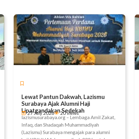
Berita
Lewat Pantun Dakwah, Lazismu
Surabaya Ajak Alumni Haji
Lipatgandakan Sedekah
27 July 2026
20 views
lazismusurabaya.org – Lembaga Amil Zakat,
Infaq, dan Shadaqah Muhammadiyah
(Lazismu) Surabaya mengajak para alumni