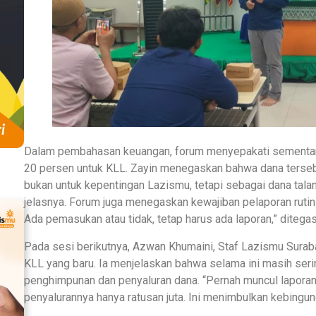
Dalam pembahasan keuangan, forum menyepakati sementar
20 persen untuk KLL. Zayin menegaskan bahwa dana tersebu
bukan untuk kepentingan Lazismu, tetapi sebagai dana talan
jelasnya. Forum juga menegaskan kewajiban pelaporan rutin
Ada pemasukan atau tidak, tetap harus ada laporan,” ditega
Pada sesi berikutnya, Azwan Khumaini, Staf Lazismu Sura
KLL yang baru. Ia menjelaskan bahwa selama ini masih serin
penghimpunan dan penyaluran dana. “Pernah muncul laporan 
penyalurannya hanya ratusan juta. Ini menimbulkan kebingung