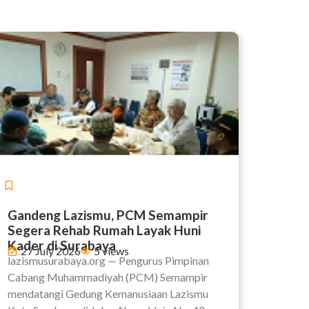
Berita
Gandeng Lazismu, PCM Semampir
Segera Rehab Rumah Layak Huni
Kader di Surabaya
27 July 2026
5 views
lazismusurabaya.org — Pengurus Pimpinan
Cabang Muhammadiyah (PCM) Semampir
mendatangi Gedung Kemanusiaan Lazismu