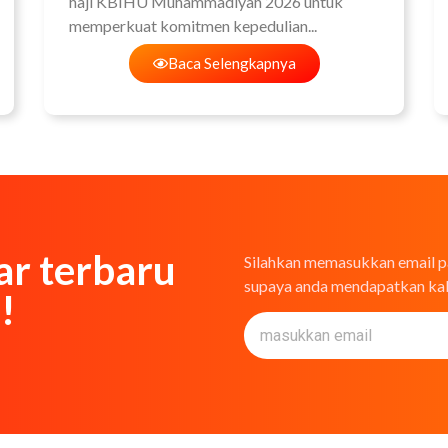
haji KBIHU Muhammadiyah 2026 untuk
memperkuat komitmen kepedulian...
Baca Selengkapnya
ar terbaru
Silahkan memasukkan email p
supaya anda mendapatkan kab
!