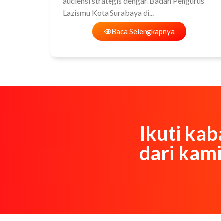
audiensi strategis dengan Badan Pengurus
Lazismu Kota Surabaya di...
Baca Selengkapnya
Ikuti kab
dari kami