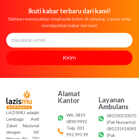
Ikuti kabar terbaru dari kami!
Silahkan memasukkan email pada kolom di samping, supaya anda
mendapatkan kabar dari kami
Kirim
Alamat
Layanan
Kantor
Ambulans
LAZISMU adalah
WA. 0819
081330133075
Lembaga Amil
0890 9992
(Pak Nuryanto)
Zakat Nasional
Telp. 031
081231914091
dengan SK
992 995 99
(Pak
Menag No. 730